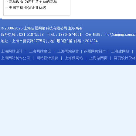
·
网站改版,为您打造全新的网站
·
美国主机,外贸企业优选
© 2008-2026 上海信景网络科技有限公司 版权所有
服务热线：021-51875523 手机：13764574691 公司邮箱：
info@sinjing.com.c
地址：上海市曹安路1775号兆地广场B座9楼 邮编：201824
上海网站设计
|
上海网站建设
|
上海网站制作
|
苏州网页制作
|
上海建网站
|
上海网站制作公司
|
网站设计报价
|
上海做网站
|
上海做网页
|
网页设计价格